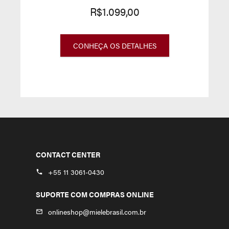
R$1.099,00
CONHEÇA OS DETALHES
CONTACT CENTER
+55 11 3061-0430
phone
SUPORTE COM COMPRAS ONLINE
onlineshop@mielebrasil.com.br
mail_outline