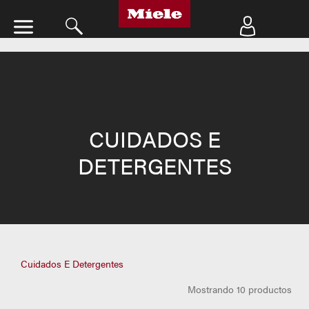
Fe
CUIDADOS E
DETERGENTES
chevron_lef
Cuidados E Detergentes
Mostrando 10 productos