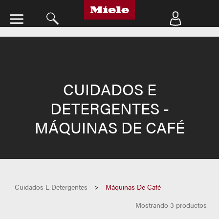
Fe
CUIDADOS E
DETERGENTES -
MÁQUINAS DE CAFÉ
chevron_lef
Cuidados E Detergentes
Máquinas De Café
Mostrando 3 productos