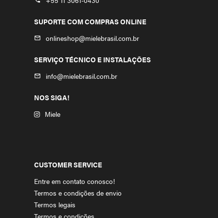
+55 11 3061-0430
phone
SUPORTE COM COMPRAS ONLINE
onlineshop@mielebrasil.com.br
mail_outline
SERVIÇO TÉCNICO E INSTALAÇÕES
info@mielebrasil.com.br
mail_outline
NOS SIGA!
Miele
CUSTOMER SERVICE
Entre em contato conosco!
Termos e condições de envio
Termos legais
Termos e condições